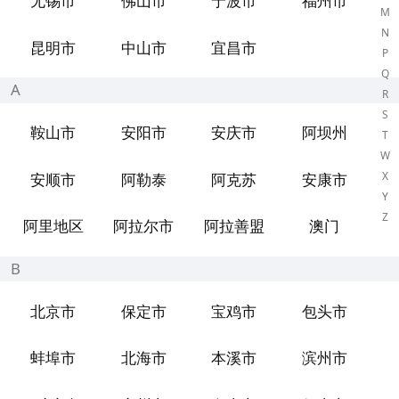
无锡市
佛山市
宁波市
福州市
M
N
昆明市
中山市
宜昌市
P
Q
A
R
S
鞍山市
安阳市
安庆市
阿坝州
T
W
X
安顺市
阿勒泰
阿克苏
安康市
Y
Z
阿里地区
阿拉尔市
阿拉善盟
澳门
B
北京市
保定市
宝鸡市
包头市
蚌埠市
北海市
本溪市
滨州市