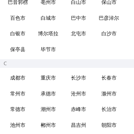
巴音郭楞
亳州市
白山市
保山市
百色市
白城市
巴中市
巴彦淖尔
白银市
博尔塔拉
北屯市
白沙市
保亭县
毕节市
C
成都市
重庆市
长沙市
长春市
常州市
承德市
沧州市
滁州市
常德市
潮州市
赤峰市
长治市
池州市
郴州市
昌吉州
朝阳市