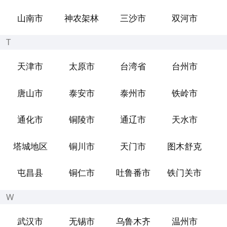
山南市
神农架林
三沙市
双河市
T
天津市
太原市
台湾省
台州市
唐山市
泰安市
泰州市
铁岭市
通化市
铜陵市
通辽市
天水市
塔城地区
铜川市
天门市
图木舒克
屯昌县
铜仁市
吐鲁番市
铁门关市
W
武汉市
无锡市
乌鲁木齐
温州市