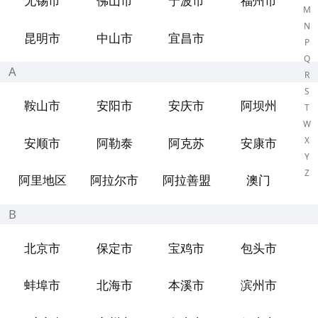
无锡市
佛山市
宁波市
福州市
M
N
昆明市
中山市
宜昌市
P
Q
A
R
S
鞍山市
安阳市
安庆市
阿坝州
T
W
X
安顺市
阿勒泰
阿克苏
安康市
Y
Z
阿里地区
阿拉尔市
阿拉善盟
澳门
B
北京市
保定市
宝鸡市
包头市
蚌埠市
北海市
本溪市
滨州市