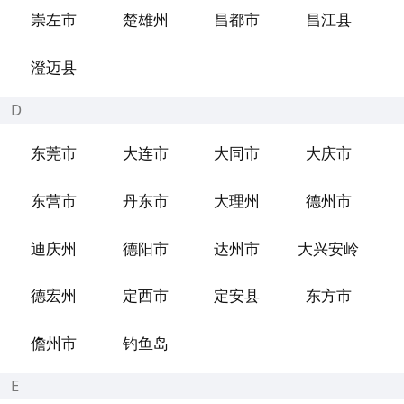
崇左市
楚雄州
昌都市
昌江县
澄迈县
D
东莞市
大连市
大同市
大庆市
东营市
丹东市
大理州
德州市
迪庆州
德阳市
达州市
大兴安岭
德宏州
定西市
定安县
东方市
儋州市
钓鱼岛
E