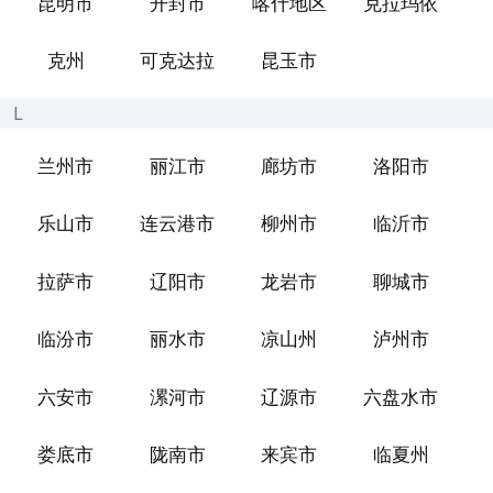
昆明市
开封市
喀什地区
克拉玛依
克州
可克达拉
昆玉市
L
兰州市
丽江市
廊坊市
洛阳市
乐山市
连云港市
柳州市
临沂市
拉萨市
辽阳市
龙岩市
聊城市
临汾市
丽水市
凉山州
泸州市
六安市
漯河市
辽源市
六盘水市
娄底市
陇南市
来宾市
临夏州