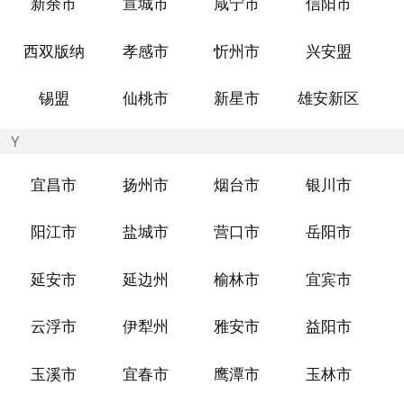
新余市
宣城市
咸宁市
信阳市
西双版纳
孝感市
忻州市
兴安盟
锡盟
仙桃市
新星市
雄安新区
Y
宜昌市
扬州市
烟台市
银川市
阳江市
盐城市
营口市
岳阳市
延安市
延边州
榆林市
宜宾市
云浮市
伊犁州
雅安市
益阳市
玉溪市
宜春市
鹰潭市
玉林市