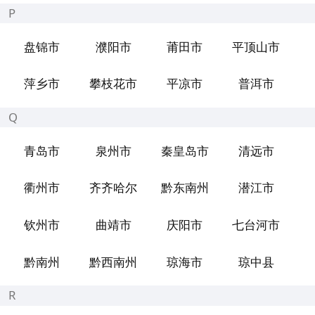
P
盘锦市
濮阳市
莆田市
平顶山市
萍乡市
攀枝花市
平凉市
普洱市
Q
青岛市
泉州市
秦皇岛市
清远市
衢州市
齐齐哈尔
黔东南州
潜江市
钦州市
曲靖市
庆阳市
七台河市
黔南州
黔西南州
琼海市
琼中县
R