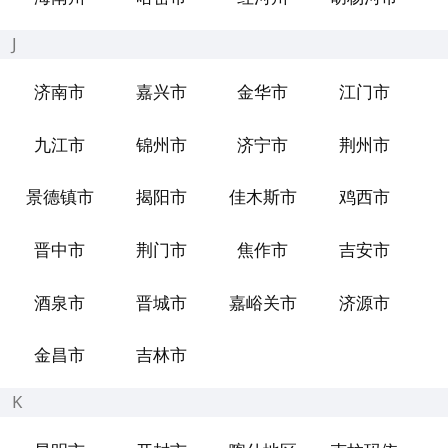
J
济南市
嘉兴市
金华市
江门市
九江市
锦州市
济宁市
荆州市
景德镇市
揭阳市
佳木斯市
鸡西市
晋中市
荆门市
焦作市
吉安市
酒泉市
晋城市
嘉峪关市
济源市
金昌市
吉林市
K