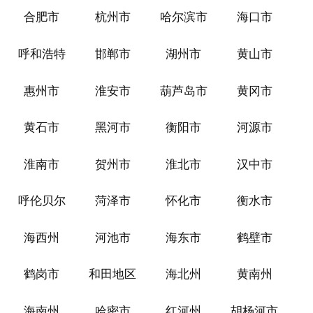
合肥市
杭州市
哈尔滨市
海口市
呼和浩特
邯郸市
湖州市
黄山市
惠州市
淮安市
葫芦岛市
黄冈市
黄石市
黑河市
衡阳市
河源市
淮南市
贺州市
淮北市
汉中市
呼伦贝尔
菏泽市
怀化市
衡水市
海西州
河池市
海东市
鹤壁市
鹤岗市
和田地区
海北州
黄南州
海南州
哈密市
红河州
胡杨河市