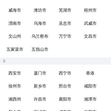
威海市
潍坊市
芜湖市
梧州市
渭南市
乌海市
吴忠市
武威市
文山州
乌兰察布
万宁市
文昌市
五家渠市
五指山市
X
西安市
厦门市
西宁市
香港
徐州市
新乡市
邢台市
咸阳市
湘西州
许昌市
襄阳市
湘潭市