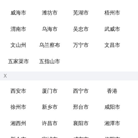
威海市
潍坊市
芜湖市
梧州市
渭南市
乌海市
吴忠市
武威市
文山州
乌兰察布
万宁市
文昌市
五家渠市
五指山市
X
西安市
厦门市
西宁市
香港
徐州市
新乡市
邢台市
咸阳市
湘西州
许昌市
襄阳市
湘潭市