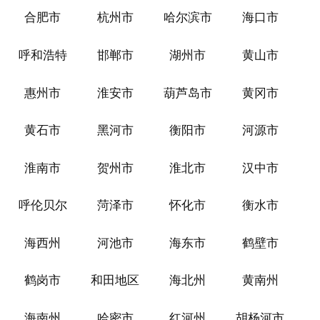
合肥市
杭州市
哈尔滨市
海口市
呼和浩特
邯郸市
湖州市
黄山市
惠州市
淮安市
葫芦岛市
黄冈市
黄石市
黑河市
衡阳市
河源市
淮南市
贺州市
淮北市
汉中市
呼伦贝尔
菏泽市
怀化市
衡水市
海西州
河池市
海东市
鹤壁市
鹤岗市
和田地区
海北州
黄南州
海南州
哈密市
红河州
胡杨河市