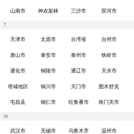
山南市
神农架林
三沙市
双河市
T
天津市
太原市
台湾省
台州市
唐山市
泰安市
泰州市
铁岭市
通化市
铜陵市
通辽市
天水市
塔城地区
铜川市
天门市
图木舒克
屯昌县
铜仁市
吐鲁番市
铁门关市
W
武汉市
无锡市
乌鲁木齐
温州市