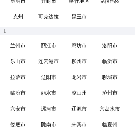
昆明市
开封市
喀什地区
克拉玛依
克州
可克达拉
昆玉市
L
兰州市
丽江市
廊坊市
洛阳市
乐山市
连云港市
柳州市
临沂市
拉萨市
辽阳市
龙岩市
聊城市
临汾市
丽水市
凉山州
泸州市
六安市
漯河市
辽源市
六盘水市
娄底市
陇南市
来宾市
临夏州