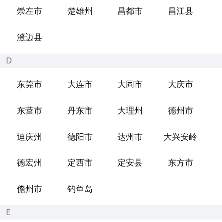
崇左市
楚雄州
昌都市
昌江县
澄迈县
D
东莞市
大连市
大同市
大庆市
东营市
丹东市
大理州
德州市
迪庆州
德阳市
达州市
大兴安岭
德宏州
定西市
定安县
东方市
儋州市
钓鱼岛
E