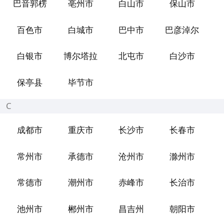
巴音郭楞
亳州市
白山市
保山市
百色市
白城市
巴中市
巴彦淖尔
白银市
博尔塔拉
北屯市
白沙市
保亭县
毕节市
C
成都市
重庆市
长沙市
长春市
常州市
承德市
沧州市
滁州市
常德市
潮州市
赤峰市
长治市
池州市
郴州市
昌吉州
朝阳市