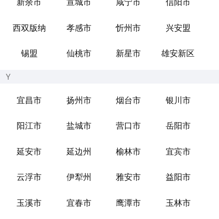
新余市
宣城市
咸宁市
信阳市
西双版纳
孝感市
忻州市
兴安盟
锡盟
仙桃市
新星市
雄安新区
Y
宜昌市
扬州市
烟台市
银川市
阳江市
盐城市
营口市
岳阳市
延安市
延边州
榆林市
宜宾市
云浮市
伊犁州
雅安市
益阳市
玉溪市
宜春市
鹰潭市
玉林市