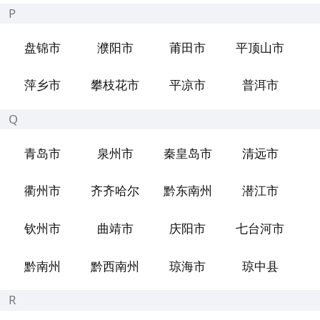
P
盘锦市
濮阳市
莆田市
平顶山市
萍乡市
攀枝花市
平凉市
普洱市
Q
青岛市
泉州市
秦皇岛市
清远市
衢州市
齐齐哈尔
黔东南州
潜江市
钦州市
曲靖市
庆阳市
七台河市
黔南州
黔西南州
琼海市
琼中县
R