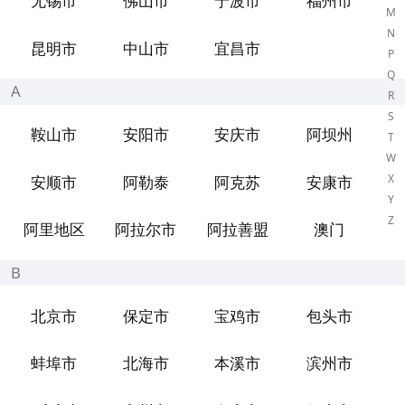
无锡市
佛山市
宁波市
福州市
M
N
昆明市
中山市
宜昌市
P
Q
A
R
S
鞍山市
安阳市
安庆市
阿坝州
T
W
X
安顺市
阿勒泰
阿克苏
安康市
Y
Z
阿里地区
阿拉尔市
阿拉善盟
澳门
B
北京市
保定市
宝鸡市
包头市
蚌埠市
北海市
本溪市
滨州市